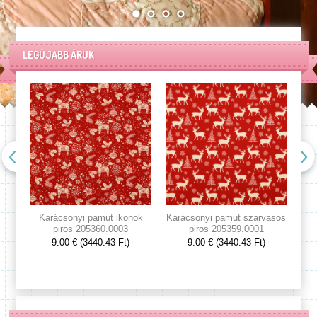
LEGÚJABB ÁRUK
Karácsonyi pamut ikonok
Karácsonyi pamut szarvasos
Kar
piros 205360.0003
piros 205359.0001
9.00 € (3440.43 Ft)
9.00 € (3440.43 Ft)