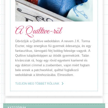
A Quiltive-ről
Üdvözljük a Quiltive weboldalon. A nevem J.K. Torma
Eszter, négy energikus fiú gyermek édesanyja, és egy
fantasztikus, támogató férj boldog felesége vagyok. A
Quiltive tulajdonképpen az ötödik gyermekünk. Talán
kíváncsiak rá, hogy egy rövid egyetemi karrierrel és
egy doktori címmel a zsebemben, vajon miért fogtam
bele ennek a patchworkkel, quilttel foglalkozó
weboldalnak a létrehozásába. Elmesélem.
TUDJON MEG TÖBBET RÓLUNK
KATEGÓRIÁK