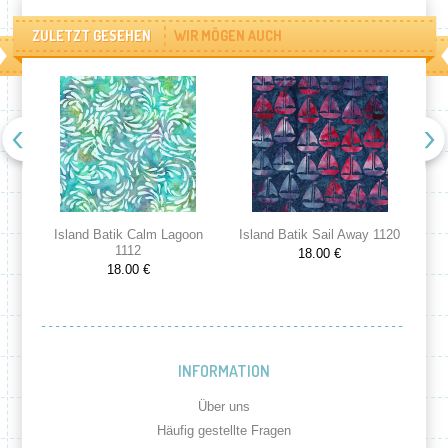
ZULETZT GESEHEN
WIR MÖGEN AUCH
Island Batik Calm Lagoon
Island Batik Sail Away 1120
Is
1112
18.00 €
18.00 €
INFORMATION
Über uns
Häufig gestellte Fragen