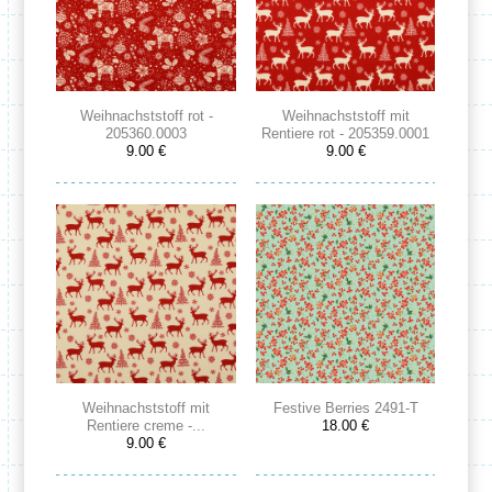
Weihnachststoff rot -
Weihnachststoff mit
205360.0003
Rentiere rot - 205359.0001
9.00 €
9.00 €
Weihnachststoff mit
Festive Berries 2491-T
Rentiere creme -...
18.00 €
9.00 €