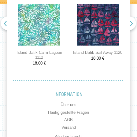
Island Batik Calm Lagoon
Island Batik Sail Away 1120
Is
1112
18.00 €
18.00 €
INFORMATION
Über uns
Häufig gestellte Fragen
AGB
Versand
Wiederrufsrecht