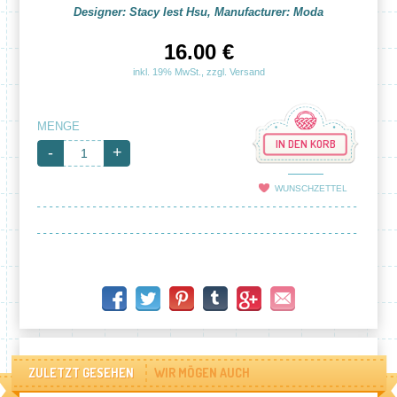
Designer: Stacy Iest Hsu, Manufacturer: Moda
16.00 €
inkl. 19% MwSt., zzgl. Versand
MENGE
IN DEN KORB
-
+
WUNSCHZETTEL
ZULETZT GESEHEN
WIR MÖGEN AUCH