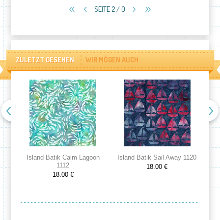
SEITE 2 / 0
ZULETZT GESEHEN
WIR MÖGEN AUCH
Island Batik Calm Lagoon
Island Batik Sail Away 1120
Is
1112
18.00 €
18.00 €