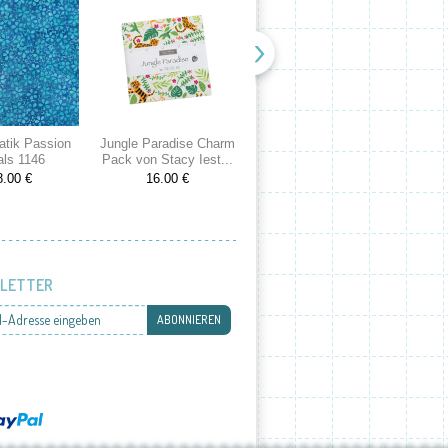
atik Passion
Jungle Paradise Charm
Cranberries and Cream
Spri
als 1146
Pack von Stacy Iest...
Charm Pack von 3...
Cake
8.00 €
16.00 €
16.00 €
LETTER
l-Adresse eingeben
ABONNIEREN