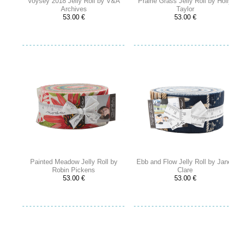
Voysey 2018 Jelly Roll by V&A
Prairie Grass Jelly Roll by Hol
Archives
Taylor
53.00 €
53.00 €
Painted Meadow Jelly Roll by
Ebb and Flow Jelly Roll by Jan
Robin Pickens
Clare
53.00 €
53.00 €