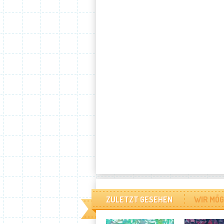
ZULETZT GESEHEN
WIR MÖG