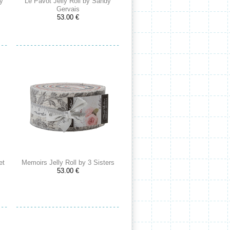
ly
Le Pavot Jelly Roll by Sandy
Gervais
53.00 €
et
Memoirs Jelly Roll by 3 Sisters
53.00 €