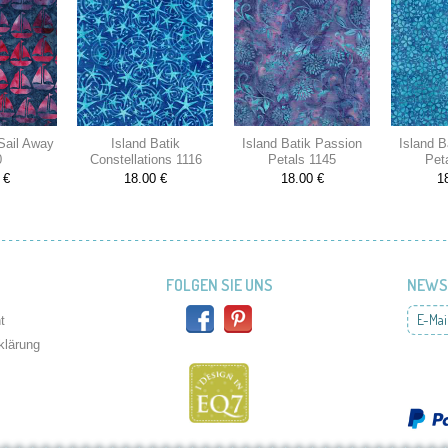
 Sail Away
Island Batik
Island Batik Passion
Island B
0
Constellations 1116
Petals 1145
Pet
 €
18.00 €
18.00 €
1
FOLGEN SIE UNS
NEWS
E-Mai
t
klärung