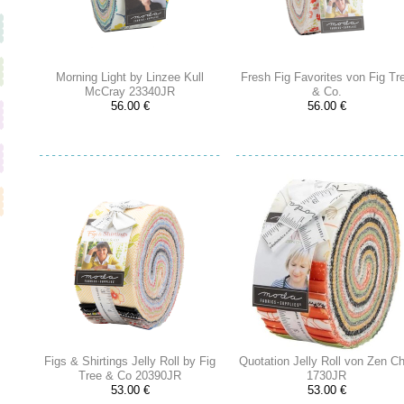
Morning Light by Linzee Kull
Fresh Fig Favorites von Fig Tr
McCray 23340JR
& Co.
56.00 €
56.00 €
Figs & Shirtings Jelly Roll by Fig
Quotation Jelly Roll von Zen Ch
Tree & Co 20390JR
1730JR
53.00 €
53.00 €