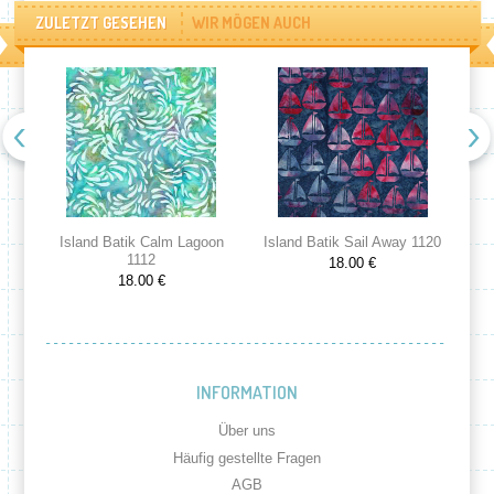
ZULETZT GESEHEN
WIR MÖGEN AUCH
Island Batik Calm Lagoon
Island Batik Sail Away 1120
Is
1112
18.00 €
18.00 €
INFORMATION
Über uns
Häufig gestellte Fragen
AGB