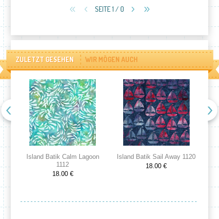
SEITE 1 / 0
ZULETZT GESEHEN
WIR MÖGEN AUCH
Island Batik Calm Lagoon
Island Batik Sail Away 1120
Is
1112
18.00 €
18.00 €