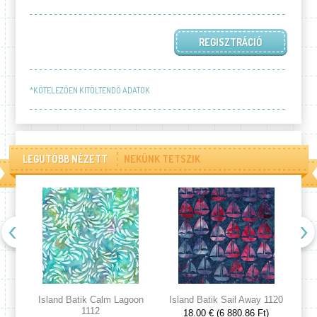
*KÖTELEZŐEN KITÖLTENDŐ ADATOK
LEGUTÓBB NÉZETT
NEKÜNK TETSZIK
Island Batik Calm Lagoon
Island Batik Sail Away 1120
Is
1112
18.00 € (6 880.86 Ft)