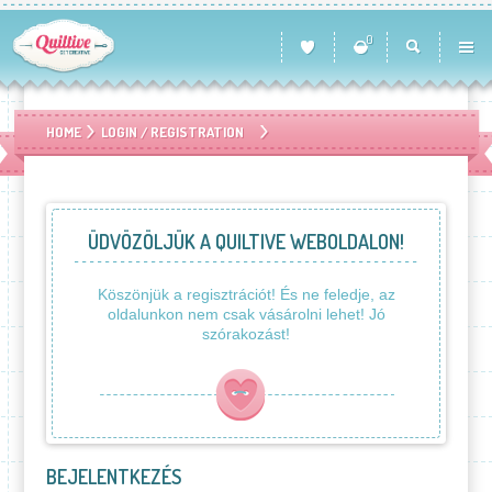
0
HOME
LOGIN / REGISTRATION
ÜDVÖZÖLJÜK A QUILTIVE WEBOLDALON!
Köszönjük a regisztrációt! És ne feledje, az
oldalunkon nem csak vásárolni lehet! Jó
szórakozást!
BEJELENTKEZÉS