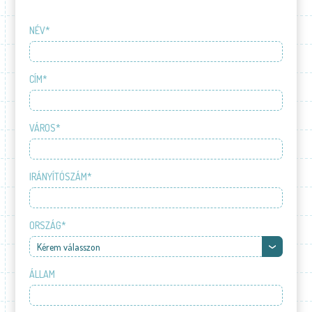
NÉV*
CÍM*
VÁROS*
IRÁNYÍTÓSZÁM*
ORSZÁG*
Kérem válasszon
ÁLLAM