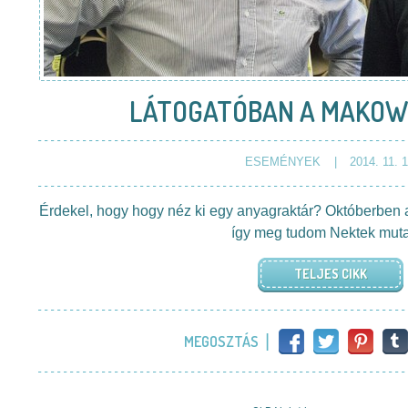
LÁTOGATÓBAN A MAKOW
ESEMÉNYEK
2014. 11. 1
Érdekel, hogy hogy néz ki egy anyagraktár? Októberben 
így meg tudom Nektek muta
TELJES CIKK
MEGOSZTÁS