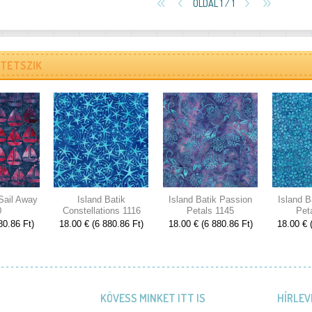
OLDAL 1 / 1
TETSZIK
 Sail Away
Island Batik
Island Batik Passion
Island B
0
Constellations 1116
Petals 1145
Pet
80.86 Ft)
18.00 € (6 880.86 Ft)
18.00 € (6 880.86 Ft)
18.00 € 
KÖVESS MINKET ITT IS
HÍRLEV