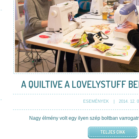
A QUILTIVE A LOVELYSTUFF BE
ESEMÉNYEK
2014. 12. 0
Nagy élmény volt egy ilyen szép boltban varrogat
TELJES CIKK