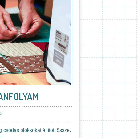
TANFOLYAM
3.
 csodás blokkokat állított össze.
!