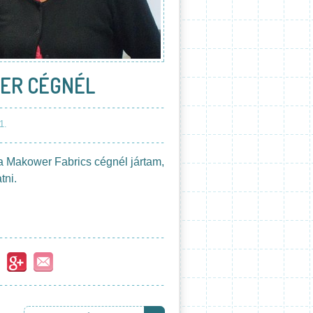
ER CÉGNÉL
1.
a Makower Fabrics cégnél jártam,
tni.