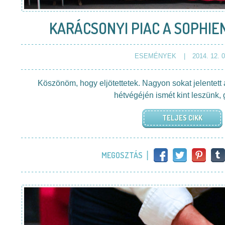
KARÁCSONYI PIAC A SOPHI
ESEMÉNYEK
2014. 12. 0
Köszönöm, hogy eljötettetek. Nagyon sokat jelentett a
hétvégéjén ismét kint leszünk, 
TELJES CIKK
MEGOSZTÁS