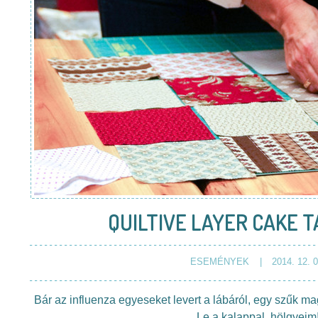
QUILTIVE LAYER CAKE 
ESEMÉNYEK
2014. 12. 0
Bár az influenza egyeseket levert a lábáról, egy szűk mag
Le a kalappal, hölgyeim