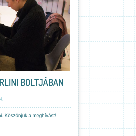
RLINI BOLTJÁBAN
4.
ni. Köszönjük a meghívást!