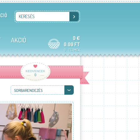
CIÓ
KERESÉS
0 €
T
AKCIÓ
0.00 FT
0
TERMÉK
KEDVENCEK
0
SORBARENDEZÉS