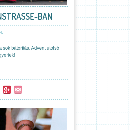
ENSTRASSE-BAN
4.
 sok bátorítás. Advent utolsó
gyertek!