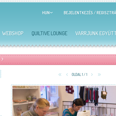
BEJELENTKEZÉS
/
REGISZTRÁ
HUN
WEBSHOP
QUILTIVE LOUNGE
VARRJUNK EGYÜT
OLDAL 1 / 1