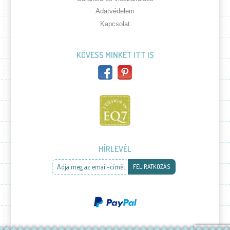
Adatvédelem
Kapcsolat
KÖVESS MINKET ITT IS
HÍRLEVÉL
Adja meg az email-címét
FELIRATKOZÁS