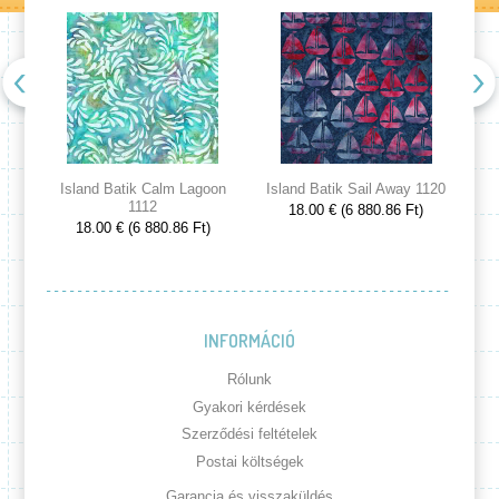
Island Batik Calm Lagoon
Island Batik Sail Away 1120
Is
1112
18.00 € (6 880.86 Ft)
18.00 € (6 880.86 Ft)
INFORMÁCIÓ
Rólunk
Gyakori kérdések
Szerződési feltételek
Postai költségek
Garancia és visszaküldés