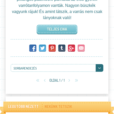
varrótanfolyamon varrták. Nagyon büszkék
vagyunk rájuk! És amint látszik, a varrás nem csak
lányoknak való!
TELJES CIKK
SORBARENDEZÉS
OLDAL 1 / 1
LEGUTÓBB NÉZETT
NEKÜNK TETSZIK