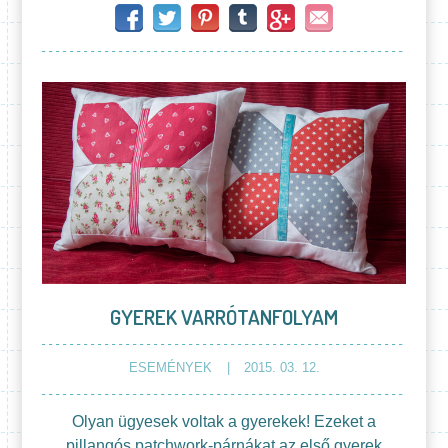
GYEREK VARRÓTANFOLYAM
ESEMÉNYEK
2015. 03. 12.
Olyan ügyesek voltak a gyerekek! Ezeket a
pillangós patchwork-párnákat az első gyerek