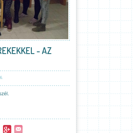
EKEKKEL - AZ
6.
zél.