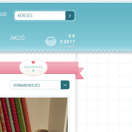
CIÓ
KERESÉS
0 €
T
AKCIÓ
0.00 FT
0
TERMÉK
KEDVENCEK
0
SORBARENDEZÉS