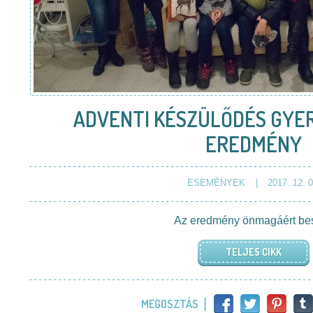
ADVENTI KÉSZÜLŐDÉS GYER
EREDMÉNY
ESEMÉNYEK
2017. 12. 0
Az eredmény önmagáért bes
TELJES CIKK
MEGOSZTÁS