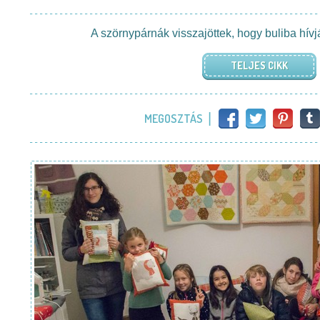
A szörnypárnák visszajöttek, hogy buliba hív
TELJES CIKK
MEGOSZTÁS