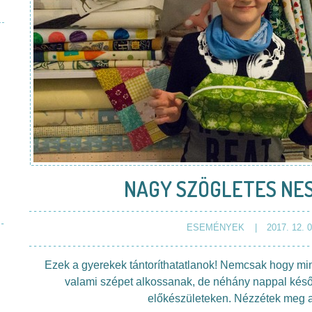
NAGY SZÖGLETES NE
ESEMÉNYEK
2017. 12. 0
Ezek a gyerekek tántoríthatatlanok! Nemcsak hogy m
valami szépet alkossanak, de néhány nappal későb
előkészületeken. Nézzétek meg a