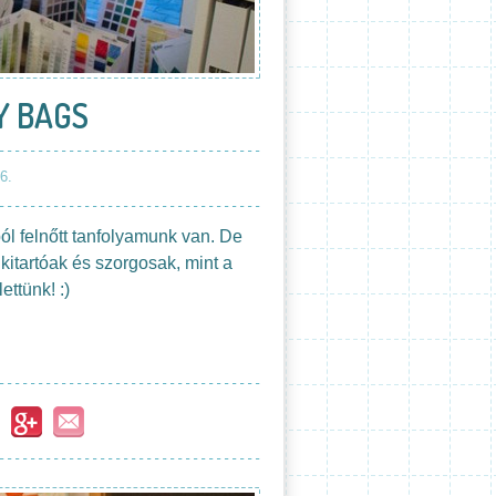
Y BAGS
6.
ól felnőtt tanfolyamunk van. De
kitartóak és szorgosak, mint a
ettünk! :)