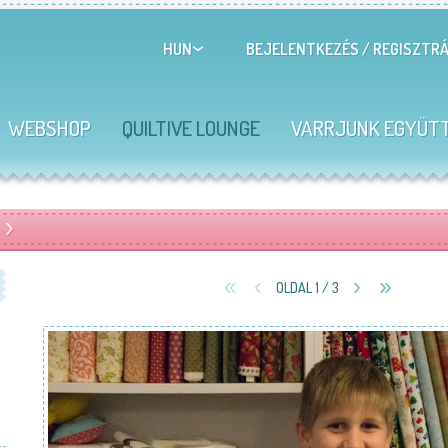
BEJELENTKEZÉS
/
REGISZTRÁ
HUN
WEBSHOP
QUILTIVE LOUNGE
VARRJUNK EGYÜT
OLDAL 1 / 3