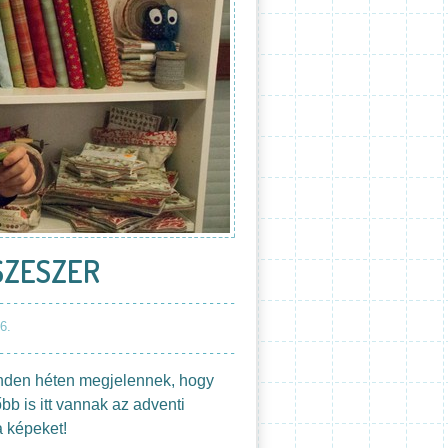
SZESZER
6.
inden héten megjelennek, hogy
b is itt vannak az adventi
 képeket!