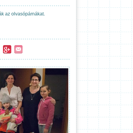
ják az olvasópárnákat.