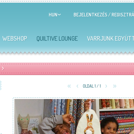
BEJELENTKEZÉS
/
REGISZTRÁ
HUN
WEBSHOP
QUILTIVE LOUNGE
VARRJUNK EGYÜT
OLDAL 1 / 1