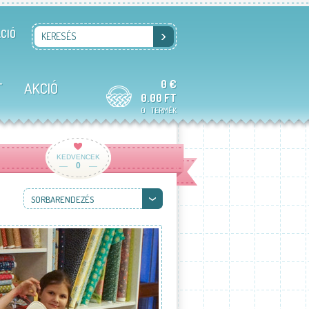
CIÓ
KERESÉS
0 €
T
AKCIÓ
0.00 FT
0
TERMÉK
KEDVENCEK
0
SORBARENDEZÉS