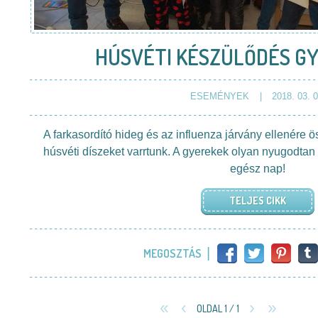
HÚSVÉTI KÉSZÜLŐDÉS G
ESEMÉNYEK
2018. 03. 0
A farkasordító hideg és az influenza járvány ellenére 
húsvéti díszeket varrtunk. A gyerekek olyan nyugodtan 
egész nap!
TELJES CIKK
MEGOSZTÁS
OLDAL 1 / 1