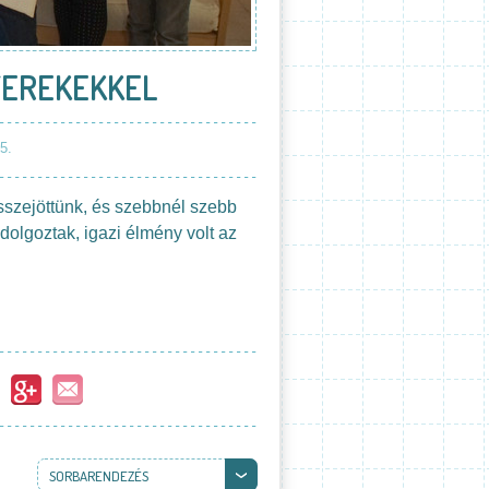
YEREKEKKEL
5.
összejöttünk, és szebbnél szebb
dolgoztak, igazi élmény volt az
SORBARENDEZÉS