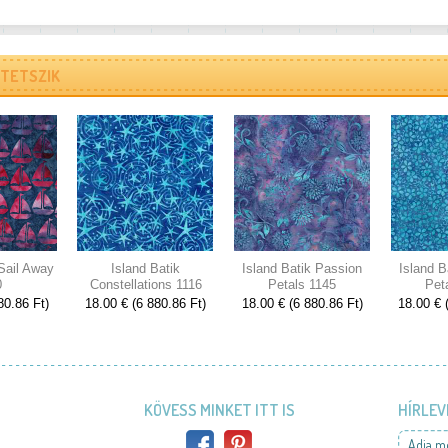
TETSZIK
 Sail Away
Island Batik
Island Batik Passion
Island B
0
Constellations 1116
Petals 1145
Pet
80.86 Ft)
18.00 € (6 880.86 Ft)
18.00 € (6 880.86 Ft)
18.00 € 
KÖVESS MINKET ITT IS
HÍRLEV
Adja m