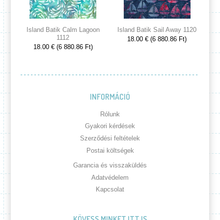
Island Batik Calm Lagoon
Island Batik Sail Away 1120
Is
1112
18.00 € (6 880.86 Ft)
18.00 € (6 880.86 Ft)
INFORMÁCIÓ
Rólunk
Gyakori kérdések
Szerződési feltételek
Postai költségek
Garancia és visszaküldés
Adatvédelem
Kapcsolat
KÖVESS MINKET ITT IS