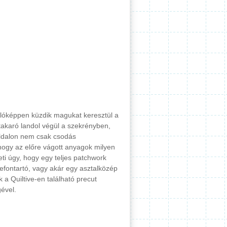
nlóképpen küzdik magukat keresztül a
akaró landol végül a szekrényben,
oldalon nem csak csodás
hogy az előre vágott anyagok milyen
ti úgy, hogy egy teljes patchwork
efontartó, vagy akár egy asztalközép
a Quiltive-en található precut
ével.