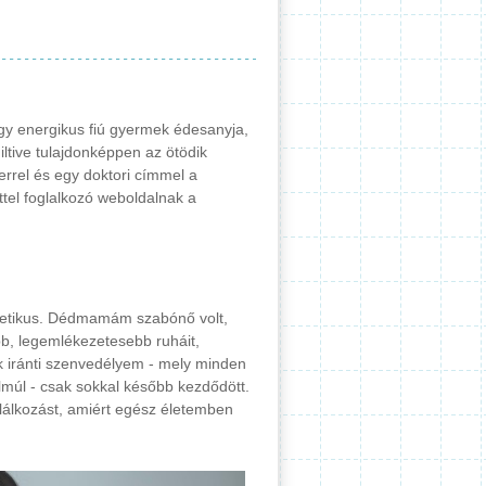
égy energikus fiú gyermek édesanyja,
iltive tulajdonképpen az ötödik
errel és egy doktori címmel a
tel foglalkozó weboldalnak a
enetikus. Dédmamám szabónő volt,
, legemlékezetesebb ruháit,
k iránti szenvedélyem - mely minden
múl - csak sokkal később kezdődött.
lálkozást, amiért egész életemben