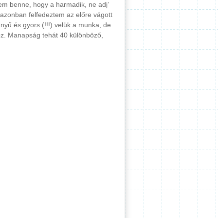
em benne, hogy a harmadik, ne adj’
azonban felfedeztem az előre vágott
yű és gyors (!!!) velük a munka, de
oz. Manapság tehát 40 különböző,