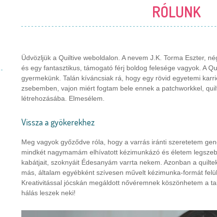
RÓLUNK
Üdvözljük a Quiltive weboldalon. A nevem J.K. Torma Eszter, n
és egy fantasztikus, támogató férj boldog felesége vagyok. A Qu
gyermekünk. Talán kíváncsiak rá, hogy egy rövid egyetemi karri
zsebemben, vajon miért fogtam bele ennek a patchworkkel, quilt
létrehozásába. Elmesélem.
Vissza a gyökerekhez
Meg vagyok győződve róla, hogy a varrás iránti szeretetem g
mindkét nagymamám elhívatott kézimunkázó és életem legszebb
kabátjait, szoknyáit Édesanyám varrta nekem. Azonban a quilte
más, általam egyébként szívesen művelt kézimunka-formát felül
Kreativitással jócskán megáldott nővéremnek köszönhetem a ta
hálás leszek neki!