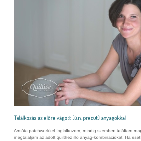
Találkozás az előre vágott (ú.n. precut) anyagokkal
Amióta patchworkkel foglalkozom, mindig szemben találtam ma
megtaláljam az adott quilthez illő anyag-kombinációkat. Ha esetl