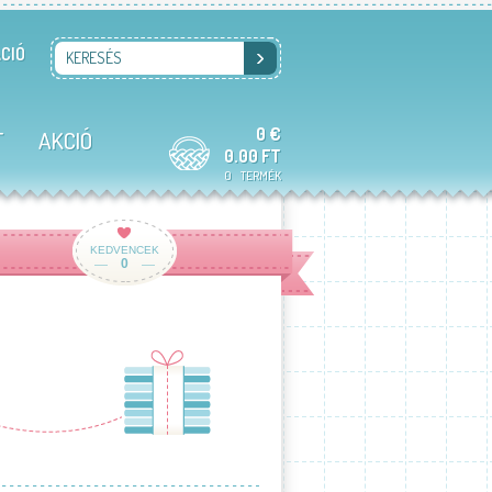
CIÓ
KERESÉS
0 €
T
AKCIÓ
0.00 FT
0
TERMÉK
KEDVENCEK
0