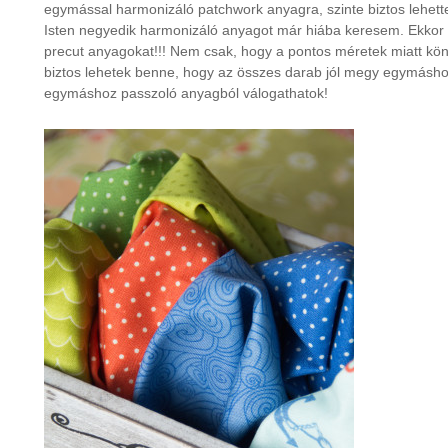
egymással harmonizáló patchwork anyagra, szinte biztos lehett
Isten negyedik harmonizáló anyagot már hiába keresem. Ekkor 
precut anyagokat!!! Nem csak, hogy a pontos méretek miatt könn
biztos lehetek benne, hogy az összes darab jól megy egymásh
egymáshoz passzoló anyagból válogathatok!