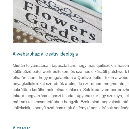
A webáruház: a kreatív ideológia
Miután folyamatosan tapasztaltam, hogy más quiltezők is haso
különböző patchwork-boltokon, és számos elkészült patchwork t
elhatároztam, hogy megalapítom a Quiltive-boltot. Ezen a web
anyagkollekciókat szeretnék árulni, de szeretném megmutatni, 
sokrétűen kerülhetnek felhasználásra. Sok kreatív ember érezhe
takaró megvarrása gigászi feladat, ugyanakkor egy szoknya, tel
már sokkal kecsegtetőbben hangzik. Ezek mind megvalósíthatók 
kollekciók, könnyű szabásminták és fényképes leírások segítség
A csapat