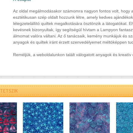
Az oldal megálmodásakor számomra nagyon fontos volt, hogy a
esztétikusan szép oldalt hozzunk létre, amely kedves ajándékok
lélegzetelállító quiltek megalkotására ösztönzik a látogatókat
kevésnek bizonyultak, így segítségül hívtam a Lampyon fantaszti
álmomat valóra váltani. Az ő tanácsaik, kemény munkájuk és sz
anyagok és quiltek iránt érzett szenvedélyemet méltóképpen tud
Reméljük, a weboldalunkon talált válogatott anyagok és kreatív
TETSZIK