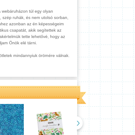
 webáruházon túl egy olyan
, szép ruhák, és nem utolsó sorban,
. Ehhez azonban az én képességeim
kus csapatát, akik segítettek az
akértelmük tette lehetővé, hogy az
jam Önök elé tárni.
 ötletek mindannyiuk örömére válnak.