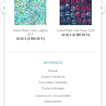
Island Batik Calm Lagoon
Island Batik Sail Away 1120
Is
1112
18.00 € (6 880.86 Ft)
18.00 € (6 880.86 Ft)
INFORMÁCIÓ
Rólunk
Gyakori kérdések
Szerződési feltételek
Postai költségek
Garancia és visszaküldés
Adatvédelem