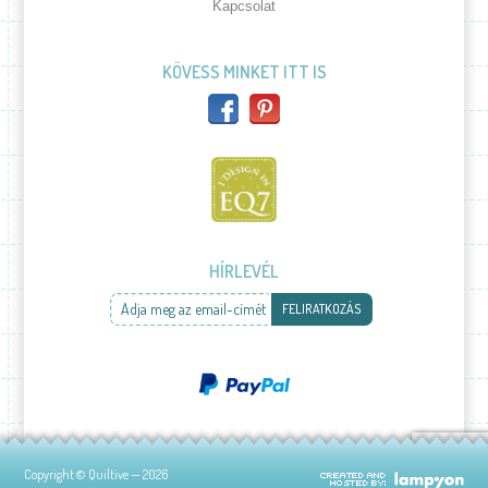
Kapcsolat
KÖVESS MINKET ITT IS
HÍRLEVÉL
Adja meg az email-címét
FELIRATKOZÁS
Copyright © Quiltive — 2026