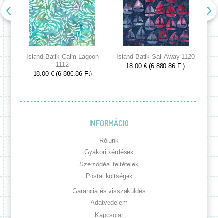
Island Batik Calm Lagoon
Island Batik Sail Away 1120
Is
1112
18.00 € (6 880.86 Ft)
18.00 € (6 880.86 Ft)
INFORMÁCIÓ
Rólunk
Gyakori kérdések
Szerződési feltételek
Postai költségek
Garancia és visszaküldés
Adatvédelem
Kapcsolat