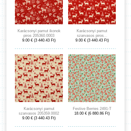
Karácsonyi pamut ikonok
Karácsonyi pamut
piros 205360.0003
szarvasos piros...
9.00 € (3 440.43 Ft)
9.00 € (3 440.43 Ft)
Karácsonyi pamut
Festive Berries 2491-T
szarvasos 205359.0002
18.00 € (6 880.86 Ft)
9.00 € (3 440.43 Ft)