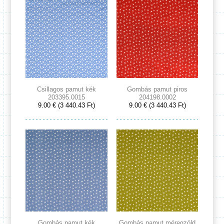
Csillagos pamut kék
Gombás pamut piros
203395.0015
204198.0002
9.00 € (3 440.43 Ft)
9.00 € (3 440.43 Ft)
Gombás pamut kék
Gombás pamut méregzöld