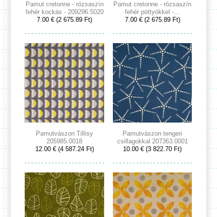
Pamut cretonne - rózsaszín
Pamut cretonne - rózsaszín
fehér kockás - 209296.5020
fehér pöttyökkel -...
7.00 € (2 675.89 Ft)
7.00 € (2 675.89 Ft)
Pamutvászon Tillisy
Pamutvászon tengeri
205985.0018
csillagokkal 207363.0001
12.00 € (4 587.24 Ft)
10.00 € (3 822.70 Ft)