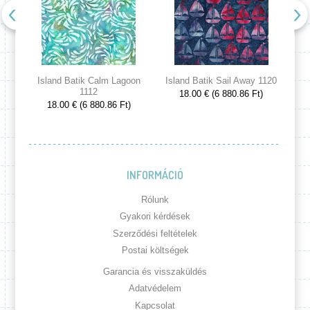
Island Batik Calm Lagoon
Island Batik Sail Away 1120
Is
1112
18.00 € (6 880.86 Ft)
18.00 € (6 880.86 Ft)
INFORMÁCIÓ
Rólunk
Gyakori kérdések
Szerződési feltételek
Postai költségek
Garancia és visszaküldés
Adatvédelem
Kapcsolat