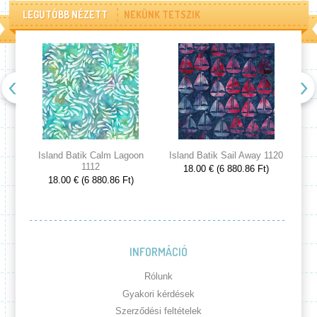
LEGUTÓBB NÉZETT
NEKÜNK TETSZIK
Island Batik Calm Lagoon
Island Batik Sail Away 1120
Is
1112
18.00 € (6 880.86 Ft)
18.00 € (6 880.86 Ft)
INFORMÁCIÓ
Rólunk
Gyakori kérdések
Szerződési feltételek