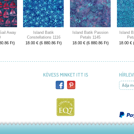
 Sail Away
Island Batik
Island Batik Passion
Island B
0
Constellations 1116
Petals 1145
Pet
80.86 Ft)
18.00 € (6 880.86 Ft)
18.00 € (6 880.86 Ft)
18.00 € 
KÖVESS MINKET ITT IS
HÍRLEV
Adja m