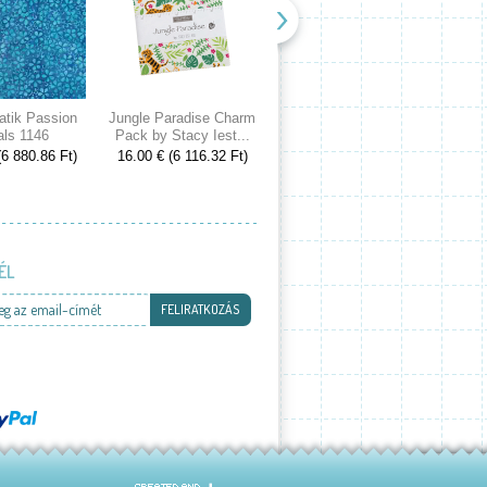
atik Passion
Jungle Paradise Charm
Cranberries and Cream
Spri
als 1146
Pack by Stacy Iest...
Charm Pack by 3...
Cake
(6 880.86 Ft)
16.00 € (6 116.32 Ft)
16.00 € (6 116.32 Ft)
53.00
ÉL
eg az email-címét
FELIRATKOZÁS