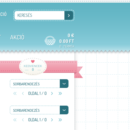
CIÓ
KERESÉS
0 €
T
AKCIÓ
0.00 FT
0
TERMÉK
KEDVENCEK
0
SORBARENDEZÉS
OLDAL 1 / 0
SORBARENDEZÉS
OLDAL 1 / 0