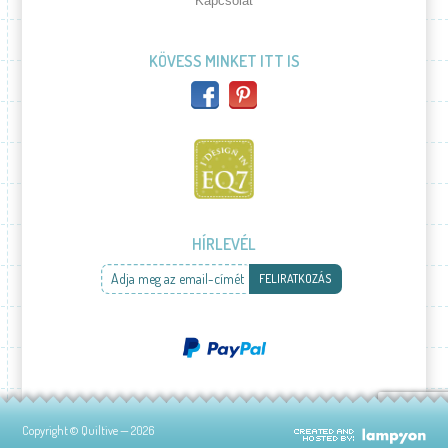
Kapcsolat
KÖVESS MINKET ITT IS
HÍRLEVÉL
Adja meg az email-címét
FELIRATKOZÁS
Copyright © Quiltive — 2026