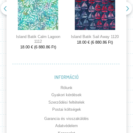
Island Batik Calm Lagoon
Island Batik Sail Away 1120
Is
1112
18.00 € (6 880.86 Ft)
18.00 € (6 880.86 Ft)
INFORMÁCIÓ
Rólunk
Gyakori kérdések
Szerződési feltételek
Postai költségek
Garancia és visszaküldés
Adatvédelem